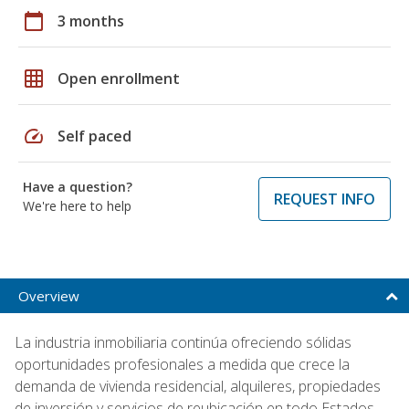
calendar_today
3 months
grid_on
Open enrollment
speed
Self paced
Have a question?
REQUEST INFO
We're here to help
Overview
La industria inmobiliaria continúa ofreciendo sólidas
oportunidades profesionales a medida que crece la
demanda de vivienda residencial, alquileres, propiedades
de inversión y servicios de reubicación en todo Estados