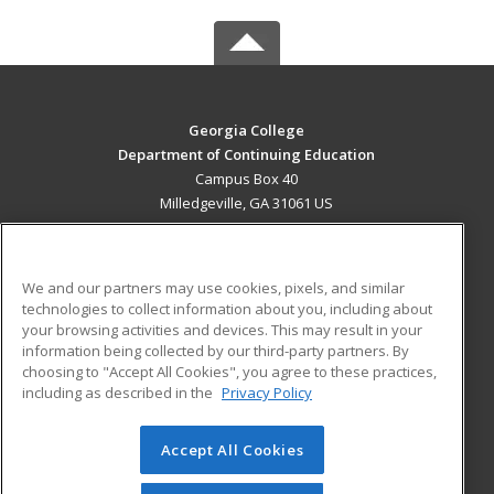
Georgia College
Department of Continuing Education
Campus Box 40
Milledgeville, GA 31061 US
MAIN CONTENT
Career Training
We and our partners may use cookies, pixels, and similar
technologies to collect information about you, including about
ADDITIONAL RESOURCES
your browsing activities and devices. This may result in your
information being collected by our third-party partners. By
Military
Student Blog
choosing to "Accept All Cookies", you agree to these practices,
Financial Assistance
including as described in the
Privacy Policy
Help
Accept All Cookies
© 2026 ed2go, a division of Cengage Learning. All rights
reserved. The material on this site cannot be reproduced or