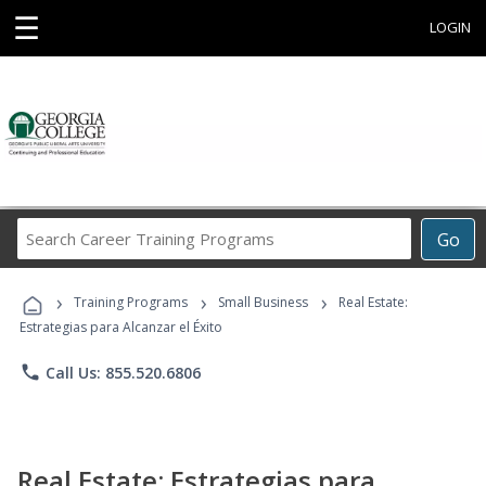
☰
LOGIN
Search
Go
Career
Training
›
›
›
Programs
Training Programs
Small Business
Real Estate:
Estrategias para Alcanzar el Éxito
phone
Call Us: 855.520.6806
Real Estate: Estrategias para