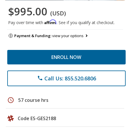
$995.00
(USD)
Affirm
Pay over time with
. See if you qualify at checkout.
Payment & Funding:
view your options
ENROLL NOW
Call Us: 855.520.6806
phone
schedule
57 course hrs
Code ES-GES2188