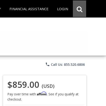
Y
FINANCIAL ASSISTANCE
LOGIN
phone
Call Us: 855.520.6806
$859.00
(USD)
Affirm
Pay over time with
. See if you qualify at
checkout.