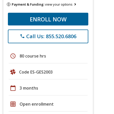
Payment & Funding:
view your options
ENROLL NOW
Call Us: 855.520.6806
phone
schedule
80 course hrs
Code ES-GES2003
calendar_today
3 months
grid_on
Open enrollment