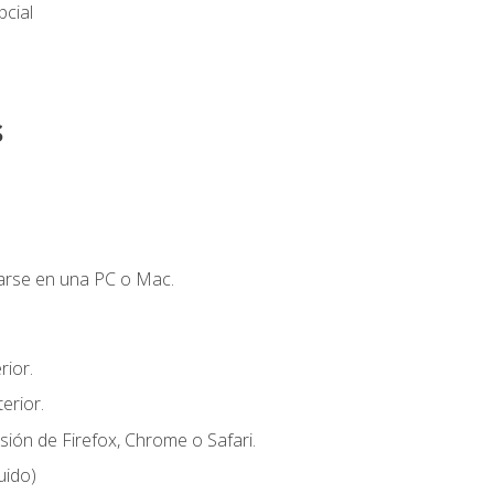
cial
s
zarse en una PC o Mac.
ior.
erior.
sión de Firefox, Chrome o Safari.
uido)