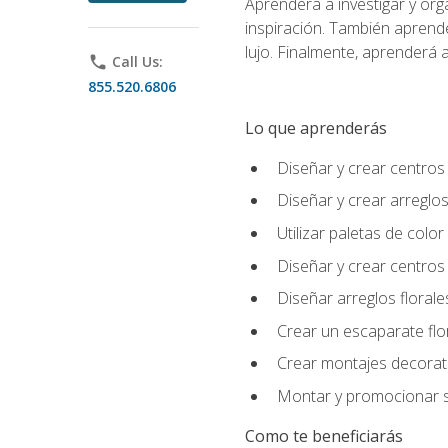
Aprenderá a investigar y org
inspiración. También aprende
lujo. Finalmente, aprenderá a
phone
Call Us:
855.520.6806
Lo que aprenderás
Diseñar y crear centros
Diseñar y crear arreglos
Utilizar paletas de color
Diseñar y crear centros
Diseñar arreglos florale
Crear un escaparate flo
Crear montajes decorati
Montar y promocionar se
Como te beneficiarás