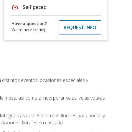
speed
Self paced
Have a question?
REQUEST INFO
We're here to help
a distintos eventos, ocasiones especiales y
e mesa, así como a incorporar velas, velas votivas
otográficas con estructuras florales para bodas y
alaciones florales en cascada.