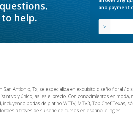
answer any qu
 questions.
and payment o
to help.
en San Antionio, Tx, se especializa en exquisito diseño floral / 
tintivo y único, asi es el precio. Con conocimientos en moda, m
l, incluyendo bodas de platino WETV, MTV3, Top Chef Texas, sól
rales a través de su serie de cursos en español e inglés.