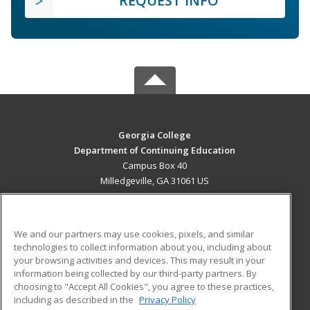
REQUEST INFO
Georgia College
Department of Continuing Education
Campus Box 40
Milledgeville, GA 31061 US
MAIN CONTENT
Career Training
We and our partners may use cookies, pixels, and similar
technologies to collect information about you, including about
ADDITIONAL RESOURCES
your browsing activities and devices. This may result in your
information being collected by our third-party partners. By
Military
Student Blog
choosing to "Accept All Cookies", you agree to these practices,
Financial Assistance
including as described in the
Privacy Policy
Help