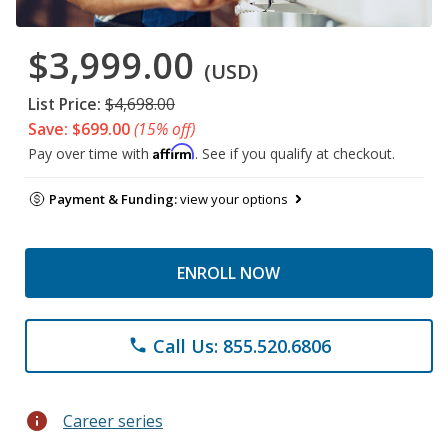
$3,999.00
(USD)
List Price:
$4,698.00
Save: $699.00
(15% off)
Affirm
Pay over time with
. See if you qualify at checkout.
Payment & Funding:
view your options
ENROLL NOW
Call Us: 855.520.6806
phone
info
Career series