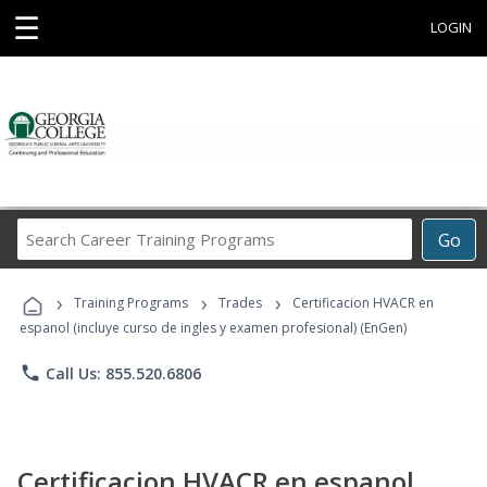
☰
LOGIN
Search
Go
Career
Training
›
›
›
Programs
Training Programs
Trades
Certificacion HVACR en
espanol (incluye curso de ingles y examen profesional) (EnGen)
phone
Call Us: 855.520.6806
Certificacion HVACR en espanol