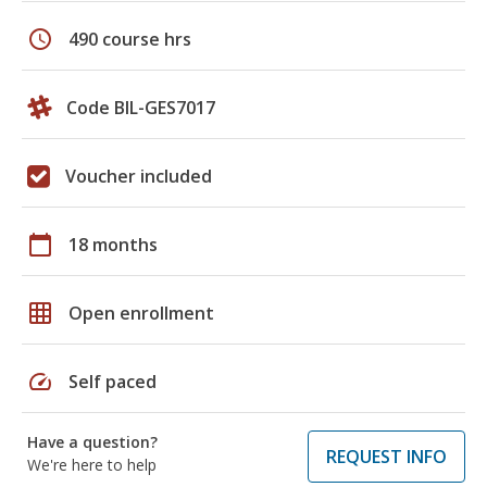
schedule
490 course hrs
Code BIL-GES7017
Voucher included
calendar_today
18 months
grid_on
Open enrollment
speed
Self paced
Have a question?
REQUEST INFO
We're here to help