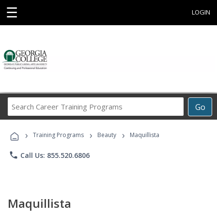
☰
LOGIN
Search
Go
Career
Training
›
›
›
Programs
Training Programs
Beauty
Maquillista
phone
Call Us: 855.520.6806
Maquillista