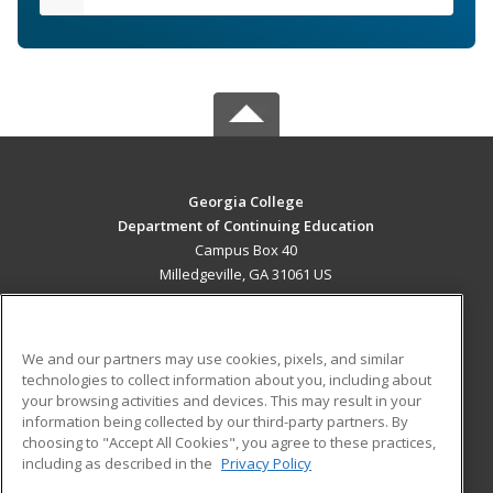
Georgia College
Department of Continuing Education
Campus Box 40
Milledgeville, GA 31061 US
MAIN CONTENT
Career Training
We and our partners may use cookies, pixels, and similar
technologies to collect information about you, including about
ADDITIONAL RESOURCES
your browsing activities and devices. This may result in your
information being collected by our third-party partners. By
Military
Student Blog
choosing to "Accept All Cookies", you agree to these practices,
Financial Assistance
including as described in the
Privacy Policy
Help