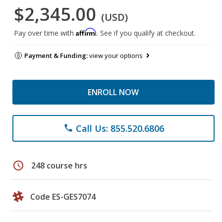
$2,345.00
(USD)
Affirm
Pay over time with
. See if you qualify at checkout.
Payment & Funding:
view your options
ENROLL NOW
Call Us: 855.520.6806
phone
schedule
248 course hrs
Code ES-GES7074